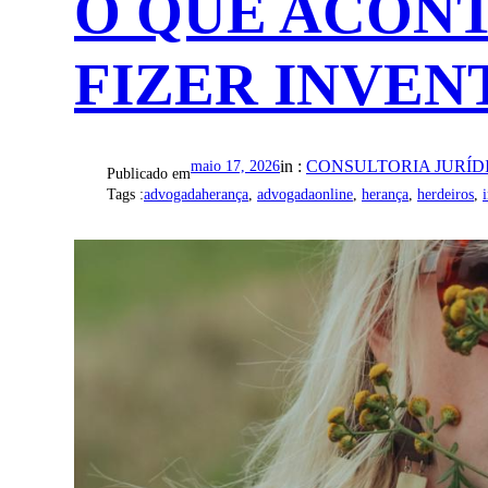
O QUE ACONT
FIZER INVEN
in :
CONSULTORIA JURÍD
maio 17, 2026
Publicado em
Tags :
advogadaherança
, 
advogadaonline
, 
herança
, 
herdeiros
, 