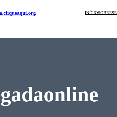
.cliqueaqui.org
INÍCIO
SOBRE
SE
gadaonline