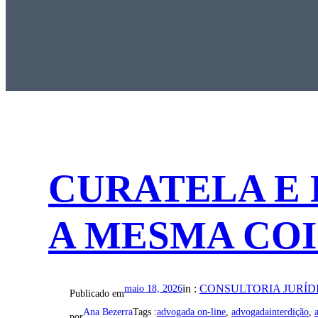
CURATELA E
A MESMA COI
in :
CONSULTORIA JURÍD
maio 18, 2026
Publicado em
Ana Bezerra
Tags :
advogada on-line
, 
advogadainterdição
, 
por