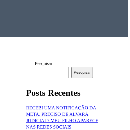
Pesquisar
Pesquisar
Posts Recentes
RECEBI UMA NOTIFICAÇÃO DA
META. PRECISO DE ALVARÁ
JUDICIAL? MEU FILHO APARECE
NAS REDES SOCIAIS.