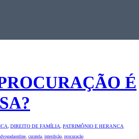
 PROCURAÇÃO É
SA?
ICA
, 
DIREITO DE FAMÍLIA
, 
PATRIMÔNIO E HERANÇA
advogadaonline
, 
curatela
, 
interdição
, 
procuração