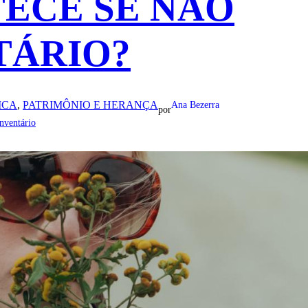
ECE SE NÃO
TÁRIO?
ICA
, 
PATRIMÔNIO E HERANÇA
Ana Bezerra
por
inventário