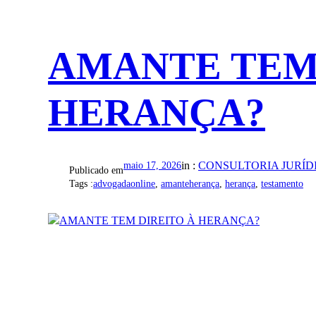
AMANTE TEM
HERANÇA?
in :
CONSULTORIA JURÍD
maio 17, 2026
Publicado em
Tags :
advogadaonline
, 
amanteherança
, 
herança
, 
testamento