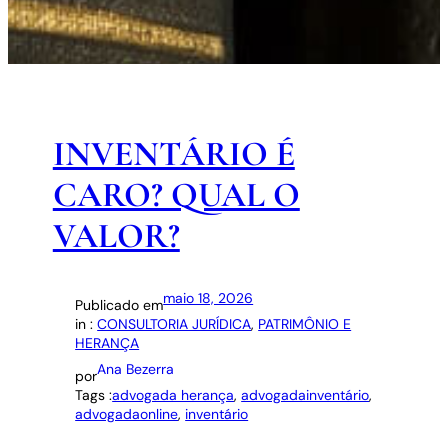
INVENTÁRIO É
CARO? QUAL O
VALOR?
maio 18, 2026
Publicado em
in :
CONSULTORIA JURÍDICA
, 
PATRIMÔNIO E
HERANÇA
Ana Bezerra
por
Tags :
advogada herança
, 
advogadainventário
, 
advogadaonline
, 
inventário