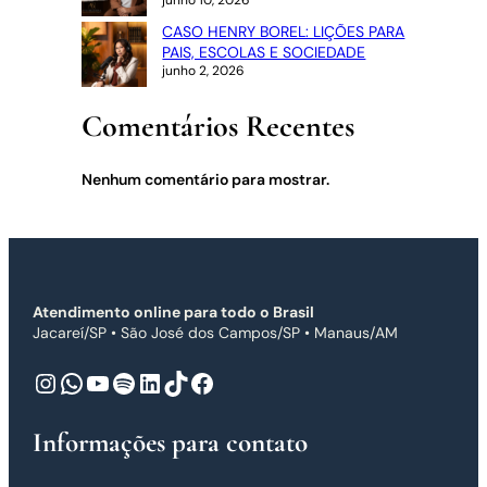
junho 10, 2026
CASO HENRY BOREL: LIÇÕES PARA
PAIS, ESCOLAS E SOCIEDADE
junho 2, 2026
Comentários Recentes
Nenhum comentário para mostrar.
Atendimento online para todo o Brasil
Jacareí/SP • São José dos Campos/SP • Manaus/AM
Instagram
WhatsApp
Youtube
Spotify
LinkedIn
TikTok
Facebook
Informações para contato