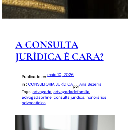
A CONSULTA
JURÍDICA É CARA?
maio 10, 2026
Publicado em
in :
CONSULTORIA JURÍDICA
Ana Bezerra
por
Tags :
advogada
, 
advogadadefamilia
, 
advogadaonline
, 
consulta jurídica
, 
honorários
advocatícios