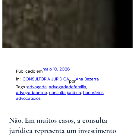
maio 10, 2026
Publicado em
in :
CONSULTORIA JURÍDICA
Ana Bezerra
por
Tags :
advogada
, 
advogadadefamilia
, 
advogadaonline
, 
consulta jurídica
, 
honorários
advocatícios
Não. Em muitos casos, a consulta
jurídica representa um investimento