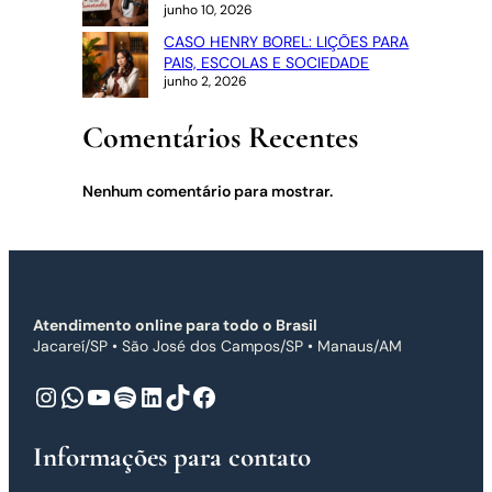
junho 10, 2026
CASO HENRY BOREL: LIÇÕES PARA
PAIS, ESCOLAS E SOCIEDADE
junho 2, 2026
Comentários Recentes
Nenhum comentário para mostrar.
Atendimento online para todo o Brasil
Jacareí/SP • São José dos Campos/SP • Manaus/AM
Instagram
WhatsApp
Youtube
Spotify
LinkedIn
TikTok
Facebook
Informações para contato