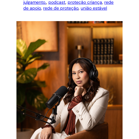
julgamento.
, 
podcast
, 
proteção criança
, 
rede
de apoio
, 
rede de proteção
, 
união estável