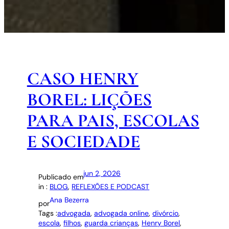
CASO HENRY
BOREL: LIÇÕES
PARA PAIS, ESCOLAS
E SOCIEDADE
jun 2, 2026
Publicado em
in :
BLOG
, 
REFLEXÕES E PODCAST
Ana Bezerra
por
Tags :
advogada
, 
advogada online
, 
divórcio
, 
escola
, 
filhos
, 
guarda crianças
, 
Henry Borel
, 