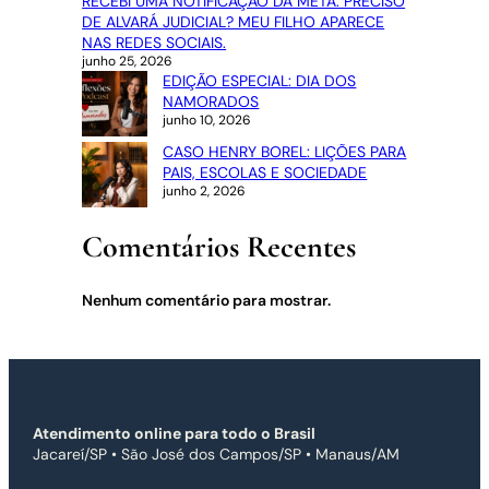
RECEBI UMA NOTIFICAÇÃO DA META. PRECISO
DE ALVARÁ JUDICIAL? MEU FILHO APARECE
NAS REDES SOCIAIS.
junho 25, 2026
EDIÇÃO ESPECIAL: DIA DOS
NAMORADOS
junho 10, 2026
CASO HENRY BOREL: LIÇÕES PARA
PAIS, ESCOLAS E SOCIEDADE
junho 2, 2026
Comentários Recentes
Nenhum comentário para mostrar.
Atendimento online para todo o Brasil
Jacareí/SP • São José dos Campos/SP • Manaus/AM