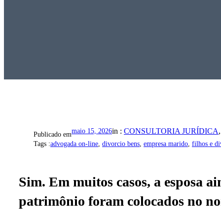
in :
CONSULTORIA JURÍDICA
,
maio 15, 2026
Publicado em
Tags :
advogada on-line
, 
divorcio bens
, 
empresa marido
, 
filhos e d
Sim. Em muitos casos, a esposa ai
patrimônio foram colocados no no