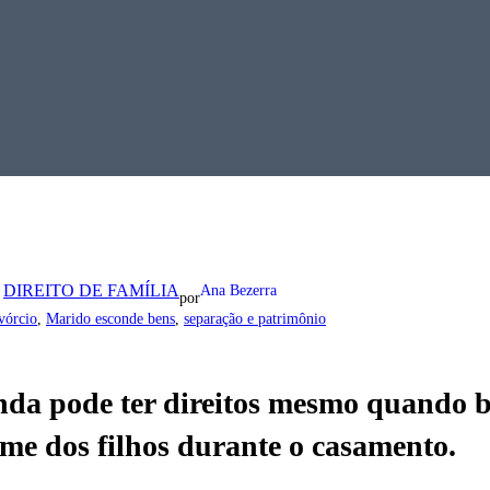
 
DIREITO DE FAMÍLIA
Ana Bezerra
por
ivórcio
, 
Marido esconde bens
, 
separação e patrimônio
nda pode ter direitos mesmo quando b
me dos filhos durante o casamento.