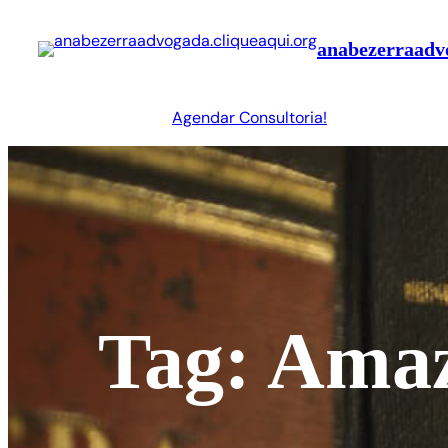
Pular
para
anabezerraadvo
o
conteúdo
Agendar Consultoria!
Tag:
Amaz