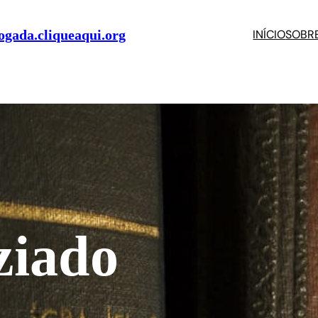
gada.cliqueaqui.org
INÍCIO
SOBR
iado