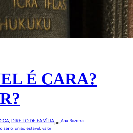
EL É CARA?
R?
DICA
, 
DIREITO DE FAMÍLIA
Ana Bezerra
por
o sério
, 
união estável
, 
valor