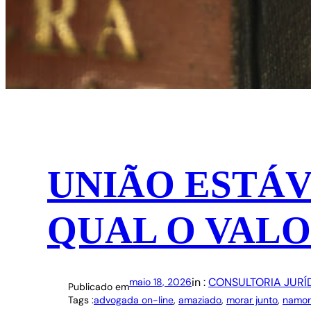
UNIÃO ESTÁV
QUAL O VALO
in :
CONSULTORIA JURÍ
maio 18, 2026
Publicado em
Tags :
advogada on-line
, 
amaziado
, 
morar junto
, 
namor