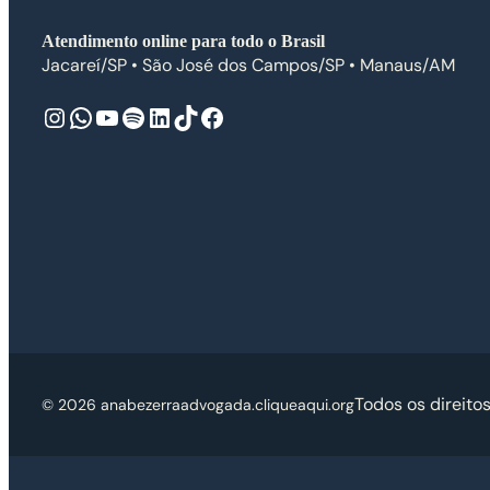
Atendimento online para todo o Brasil
Jacareí/SP • São José dos Campos/SP • Manaus/AM
Instagram
WhatsApp
Youtube
Spotify
LinkedIn
TikTok
Facebook
Todos os direito
© 2026 anabezerraadvogada.cliqueaqui.org