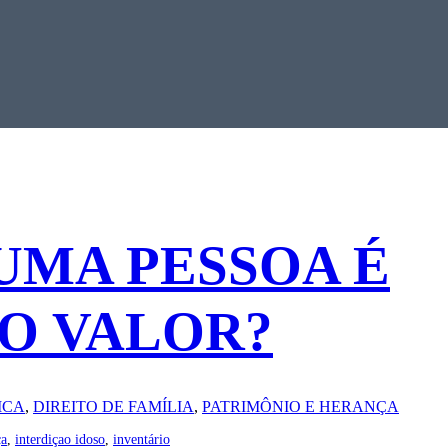
UMA PESSOA É
O VALOR?
ICA
, 
DIREITO DE FAMÍLIA
, 
PATRIMÔNIO E HERANÇA
ça
, 
interdiçao idoso
, 
inventário