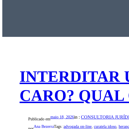
INTERDITAR 
CARO? QUAL 
in :
CONSULTORIA JURÍD
maio 18, 2026
Publicado em
Ana Bezerra
Tags :
advogada on-line
, 
curatela idoso
, 
heran
por