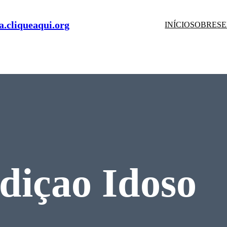
.cliqueaqui.org
INÍCIO
SOBRE
SE
diçao Idoso