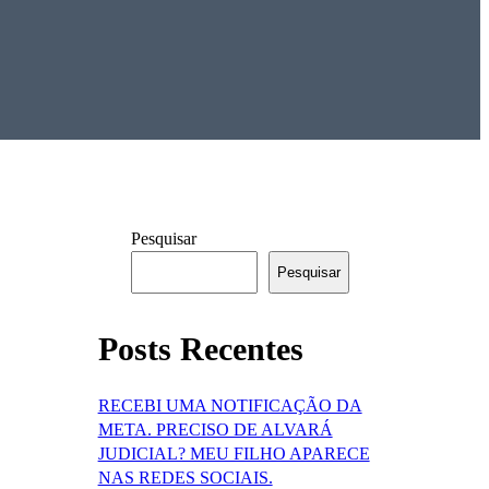
Pesquisar
Pesquisar
Posts Recentes
RECEBI UMA NOTIFICAÇÃO DA
META. PRECISO DE ALVARÁ
JUDICIAL? MEU FILHO APARECE
NAS REDES SOCIAIS.