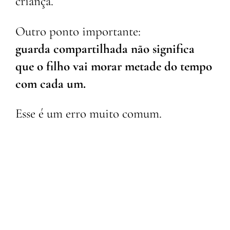
criança.
Outro ponto importante:
guarda compartilhada não significa
que o filho vai morar metade do tempo
com cada um.
Esse é um erro muito comum.
Em diversos casos:
→ a criança possui residência principal;
→ mantém uma rotina mais fixa;
→ e convive regularmente com ambos os
pais.