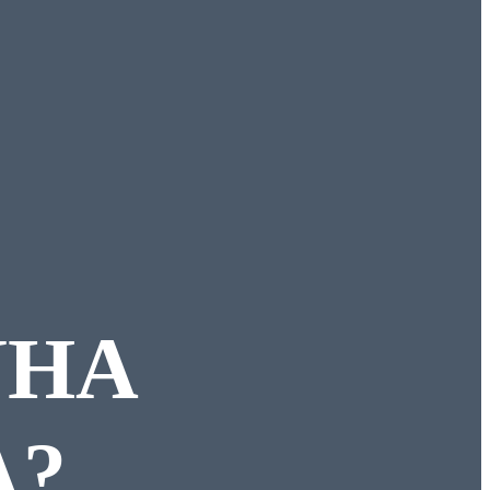
NHA
A?