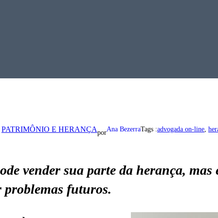
 
PATRIMÔNIO E HERANÇA
Ana Bezerra
Tags :
advogada on-line
, 
her
por
ode vender sua parte da herança, mas 
r problemas futuros.