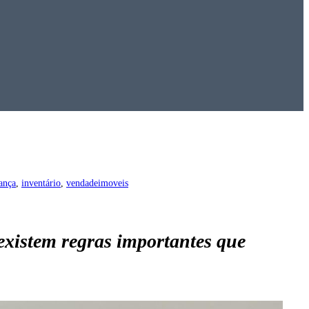
ança
, 
inventário
, 
vendadeimoveis
existem regras importantes que